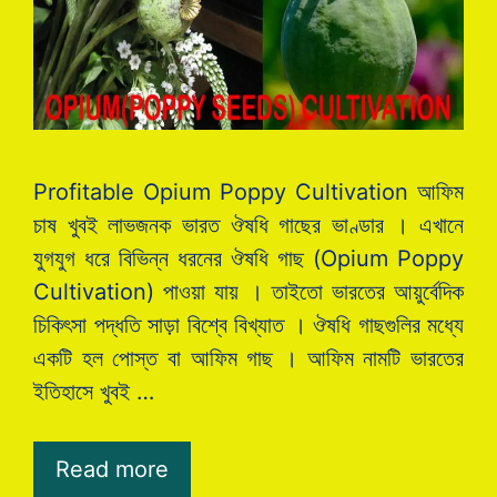
Profitable Opium Poppy Cultivation আফিম
চাষ খুবই লাভজনক ভারত ঔষধি গাছের ভাণ্ডার । এখানে
যুগযুগ ধরে বিভিন্ন ধরনের ঔষধি গাছ (Opium Poppy
Cultivation) পাওয়া যায় । তাইতো ভারতের আয়ুর্বেদিক
চিকিৎসা পদ্ধতি সাড়া বিশ্বে বিখ্যাত । ঔষধি গাছগুলির মধ্যে
একটি হল পোস্ত বা আফিম গাছ । আফিম নামটি ভারতের
ইতিহাসে খুবই …
Read more