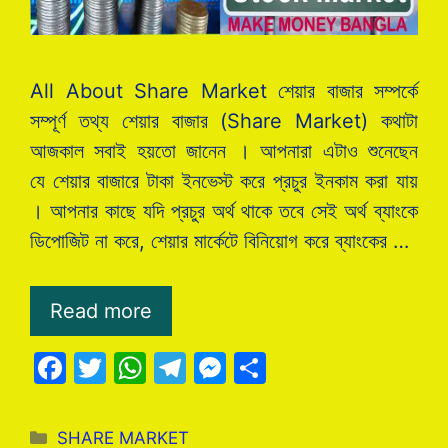
All About Share Market শেয়ার বাজার সম্পর্কে
সম্পূর্ণ তথ্য শেয়ার বাজার (Share Market) কথাটা
আজকাল সবাই হয়তো জানেন । আপনারা এটাও শুনেছেন
যে শেয়ার বাজারে টাকা ইনভেস্ট করে প্রচুর ইনকাম করা যায়
। আপনার কাছে যদি প্রচুর অর্থ থাকে তবে সেই অর্থ ব্যাংকে
ডিপোজিট না করে, শেয়ার মার্কেটে বিনিয়োগ করে ব্যাংকের …
Read more
F
T
W
T
M
S
a
w
h
el
e
h
c
itt
at
e
s
ar
Categories
SHARE MARKET