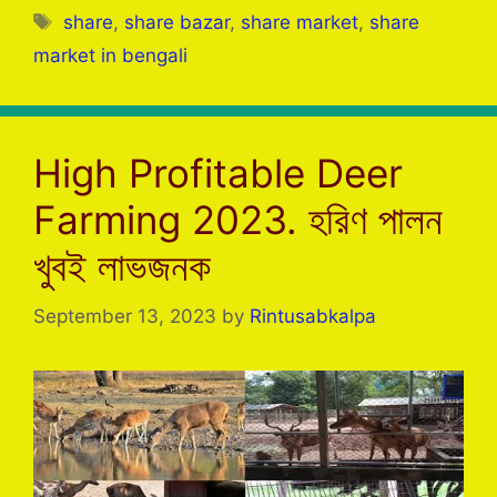
e
er
s
gr
s
e
Tags
share
,
share bazar
,
share market
,
share
b
A
a
e
market in bengali
o
p
m
n
o
p
g
k
er
High Profitable Deer
Farming 2023. হরিণ পালন
খুবই লাভজনক
September 13, 2023
by
Rintusabkalpa