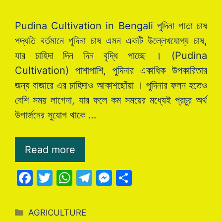
Pudina Cultivation in Bengali পুদিনা পাতা চাষ
পদ্ধতি বর্তমানে পুদিনা চাষ এমন একটি উল্লেখযোগ্য চাষ,
যার চাহিদা দিন দিন বৃদ্ধি পাচ্ছে । (Pudina
Cultivation) পাশাপাশি, পুদিনার একাধিক উপকারিতার
জন্য বাজারে এর চাহিদাও আকাশছোঁয়া । পুদিনার ফলন হতেও
বেশি সময় লাগেনা, যার ফলে কম সময়ের মধ্যেই প্রচুর অর্থ
উপার্জনের সুযোগ থাকে …
Read more
F
T
W
T
M
S
a
w
h
el
e
h
c
itt
at
e
s
ar
Categories
AGRICULTURE