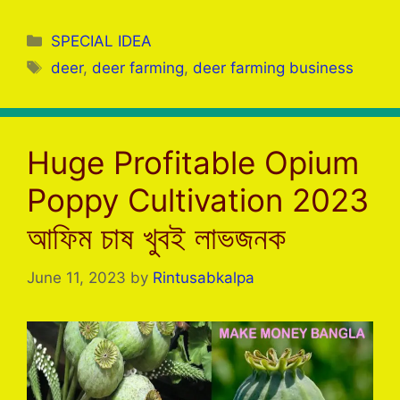
a
w
h
el
e
h
c
itt
at
e
s
ar
Categories
SPECIAL IDEA
e
er
s
gr
s
e
Tags
deer
,
deer farming
,
deer farming business
b
A
a
e
o
p
m
n
o
p
g
Huge Profitable Opium
k
er
Poppy Cultivation 2023
আফিম চাষ খুবই লাভজনক
June 11, 2023
by
Rintusabkalpa