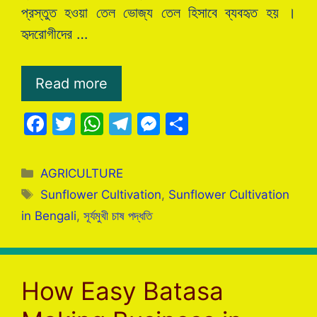
প্রস্তুত হওয়া তেল ভোজ্য তেল হিসাবে ব্যবহৃত হয় ।
হৃদরোগীদের …
Read more
F
T
W
T
M
S
a
w
h
el
e
h
c
itt
at
e
s
ar
Categories
AGRICULTURE
e
er
s
gr
s
e
Tags
Sunflower Cultivation
,
Sunflower Cultivation
b
A
a
e
in Bengali
,
সূর্যমুখী চাষ পদ্ধতি
o
p
m
n
o
p
g
k
er
How Easy Batasa