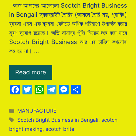
আজ আমাদের আলোচনা Scotch Bright Business
in Bengali স্কচব্রাইট তৈরির (আসলে তৈরি নয়, প্যাকিং)
ব্যবসা এমন এক ব্যবসা যেটাতে অধিক পরিমাণে উপার্জন করার
সুবর্ণ সুযোগ রয়েছে। অতি সামান্য পুঁজি নিয়েই শুরু করা যাবে
Scotch Bright Business আর এর চাহিদা কখনোই
কম হয় না। …
Read more
F
T
W
T
M
S
a
w
h
el
e
h
c
itt
at
e
s
ar
Categories
MANUFACTURE
e
er
s
gr
s
e
Tags
Scotch Bright Business in Bengali
,
scotch
b
A
a
e
bright making
,
scotch brite