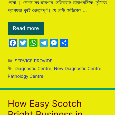
দেবো । দেশের সব জায়গায় মেডিক্যাল ডায়াগনস্টিক সেন্টারের
প্রাপ্যতা খুবই গুরুত্বপূর্ণ। যে কেউ মেডিকেল …
Read more
F
T
W
T
M
S
a
w
h
el
e
h
c
itt
at
e
s
ar
Categories
SERVICE PROVIDE
e
er
s
gr
s
e
Tags
Diagnostic Centre
,
New Diagnostic Centre
,
b
A
a
e
Pathology Centre
o
p
m
n
o
p
g
k
er
How Easy Scotch
Bright Business in