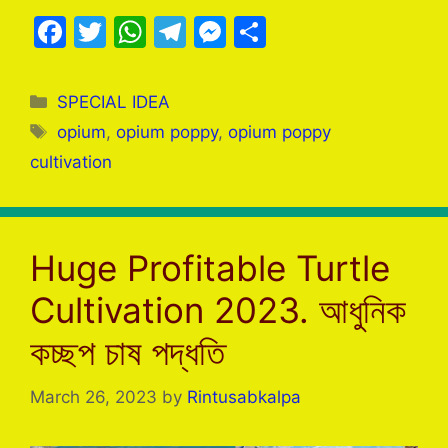
F
T
W
T
M
S
a
w
h
el
e
h
c
itt
at
e
s
ar
Categories
SPECIAL IDEA
e
er
s
gr
s
e
Tags
opium
,
opium poppy
,
opium poppy
b
A
a
e
cultivation
o
p
m
n
o
p
g
k
er
Huge Profitable Turtle
Cultivation 2023. আধুনিক
কচ্ছপ চাষ পদ্ধতি
March 26, 2023
by
Rintusabkalpa