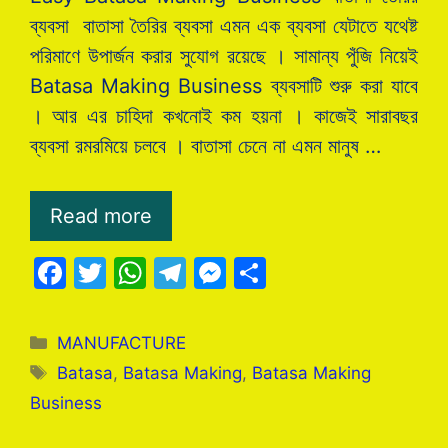
ব্যবসা বাতাসা তৈরির ব্যবসা এমন এক ব্যবসা যেটাতে যথেষ্ট
পরিমাণে উপার্জন করার সুযোগ রয়েছে । সামান্য পুঁজি নিয়েই
Batasa Making Business ব্যবসাটি শুরু করা যাবে
। আর এর চাহিদা কখনোই কম হয়না । কাজেই সারাবছর
ব্যবসা রমরমিয়ে চলবে । বাতাসা চেনে না এমন মানুষ …
Read more
F
T
W
T
M
S
a
w
h
el
e
h
c
itt
at
e
s
ar
Categories
MANUFACTURE
e
er
s
gr
s
e
Tags
Batasa
,
Batasa Making
,
Batasa Making
b
A
a
e
Business
o
p
m
n