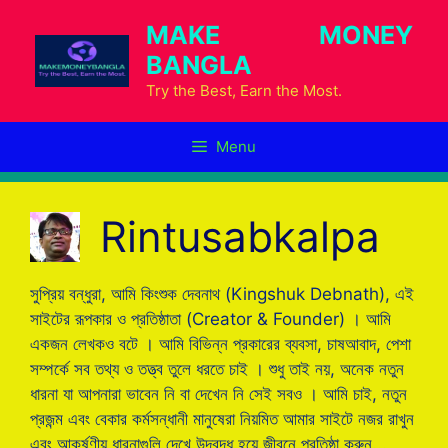
Skip
MAKE MONEY
to
BANGLA
content
Try the Best, Earn the Most.
Menu
Rintusabkalpa
সুপ্রিয় বন্ধুরা, আমি কিংশুক দেবনাথ (Kingshuk Debnath), এই
সাইটের রূপকার ও প্রতিষ্ঠাতা (Creator & Founder) । আমি
একজন লেখকও বটে । আমি বিভিন্ন প্রকারের ব্যবসা, চাষআবাদ, পেশা
সম্পর্কে সব তথ্য ও তত্ত্ব তুলে ধরতে চাই । শুধু তাই নয়, অনেক নতুন
ধারনা যা আপনারা ভাবেন নি বা দেখেন নি সেই সবও । আমি চাই, নতুন
প্রজন্ম এবং বেকার কর্মসন্ধানী মানুষেরা নিয়মিত আমার সাইটে নজর রাখুন
এবং আকর্ষণীয় ধারনাগুলি দেখে উদ্বুদ্ধ হয়ে জীবনে প্রতিষ্ঠা করুন...