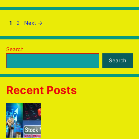
o
p
m
n
o
p
g
k
er
Page
Page
1
2
Next
→
Search
Search
Recent Posts