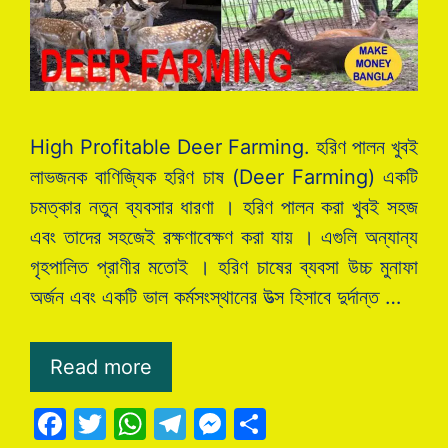
High Profitable Deer Farming. হরিণ পালন খুবই
লাভজনক বাণিজ্যিক হরিণ চাষ (Deer Farming) একটি
চমত্কার নতুন ব্যবসার ধারণা । হরিণ পালন করা খুবই সহজ
এবং তাদের সহজেই রক্ষণাবেক্ষণ করা যায় । এগুলি অন্যান্য
গৃহপালিত প্রাণীর মতোই । হরিণ চাষের ব্যবসা উচ্চ মুনাফা
অর্জন এবং একটি ভাল কর্মসংস্থানের উত্স হিসাবে দুর্দান্ত …
Read more
F
T
W
T
M
S