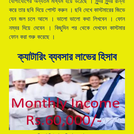
যোগাযোগের অন্যতম মাধ্যম হয়ে উঠেছে । সুন্দর সুন্দর রান্না
করে তার ছবি দিয়ে পোস্ট করুন । ছবি দেখে কাস্টমারের জিভে
যেন জল চলে আসে । ভালো ভালো কথা লিখবেন । ফোন
নম্বর দিয়ে দেবেন । কিছুদিন পর থেকে দেখবেন কাস্টমার
ফোন করা শুরু করেছে ।
ক্যাটারিং ব্যবসার লাভের হিসাব