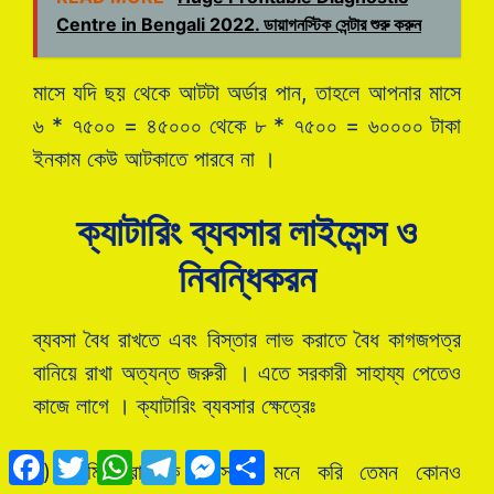
Centre in Bengali 2022. ডায়াগনস্টিক সেন্টার শুরু করুন
মাসে যদি ছয় থেকে আটটা অর্ডার পান, তাহলে আপনার মাসে
৬ * ৭৫০০ = ৪৫০০০ থেকে ৮ * ৭৫০০ = ৬০০০০ টাকা
ইনকাম কেউ আটকাতে পারবে না ।
ক্যাটারিং ব্যবসার লাইসেন্স ও
নিবন্ধিকরন
ব্যবসা বৈধ রাখতে এবং বিস্তার লাভ করাতে বৈধ কাগজপত্র
বানিয়ে রাখা অত্যন্ত জরুরী । এতে সরকারী সাহায্য পেতেও
কাজে লাগে । ক্যাটারিং ব্যবসার ক্ষেত্রেঃ
Facebook
Twitter
WhatsApp
Telegram
Messenger
Share
১) আমি প্রাথমিক অবস্থায় মনে করি তেমন কোনও