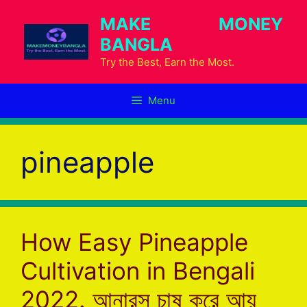
Skip
MAKE MONEY
to
BANGLA
content
Try the Best, Earn the Most.
Menu
pineapple
How Easy Pineapple
Cultivation in Bengali
2022. আনারস চাষ করে আয়