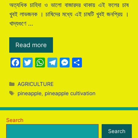
অত্যধিক চাহিদা ও ভালো বাজারদর থাকায় এই ফলের চাষ
খুবই লাভজনক । চাষিদের মধ্যে এই চাষটি খুবই জনপ্রিয় ।
খাদ্যগুণে …
Read more
F
T
W
T
M
S
a
w
h
el
e
h
c
itt
at
e
s
ar
Categories
AGRICULTURE
e
er
s
gr
s
e
Tags
pineapple
,
pineapple cultivation
b
A
a
e
o
p
m
n
o
p
g
Search
k
er
Search