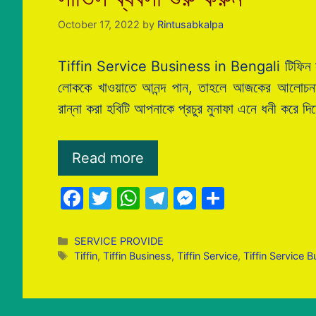
October 17, 2022
by
Rintusabkalpa
Tiffin Service Business in Bengali টিফিন সার
লোককে খাওয়াতে আনন্দ পান, তাহলে আজকের আলো
রান্না করা হবিটি আপনাকে প্রচুর মুনাফা এনে ধনী করে দ
Read more
F
T
W
T
M
S
a
w
h
el
e
h
c
itt
at
e
s
ar
Categories
SERVICE PROVIDE
Tags
Tiffin
,
Tiffin Business
,
Tiffin Service
,
Tiffin Service 
e
er
s
gr
s
e
b
A
a
e
o
p
m
n