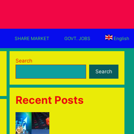
SHARE MARKET
GOVT. JOBS
English
Search
Search
Recent Posts