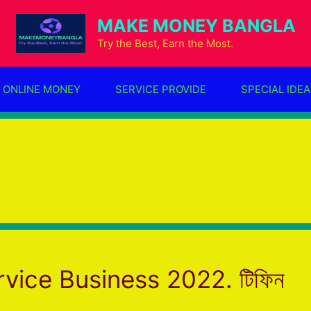
MAKE MONEY BANGLA
Try the Best, Earn the Most.
ONLINE MONEY
SERVICE PROVIDE
SPECIAL IDEA
rvice Business 2022. টিফিন